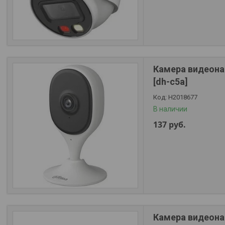
Камера видеонаб
[dh-c5a]
Н2018677
В наличии
137
руб.
Камера видеонаб