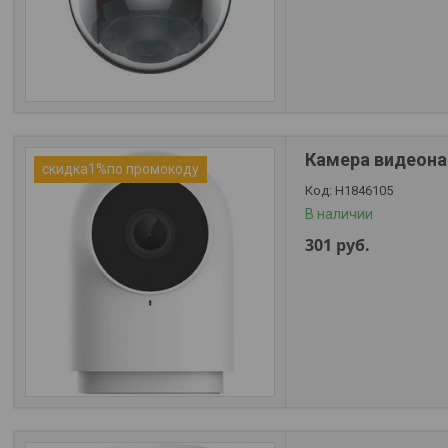
Камера видеонаб
скидка1%по промокоду
Н1846105
В наличии
301
руб.