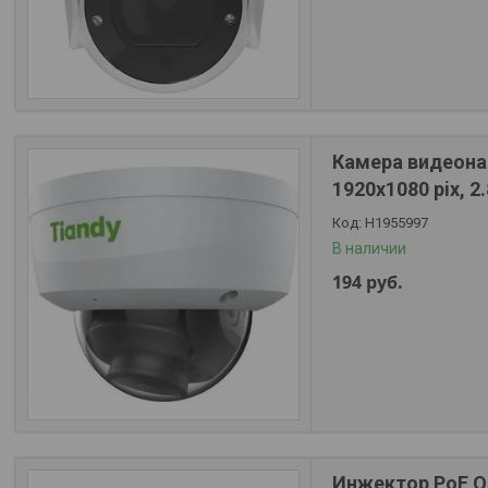
Камера видеонаб
1920х1080 pix, 2
Н1955997
В наличии
194
руб.
Инжектор PoE O