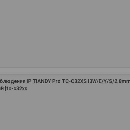
блюдения IP TIANDY Pro TC-C32XS I3W/E/Y/S/2.8mm
ый [tc-c32xs