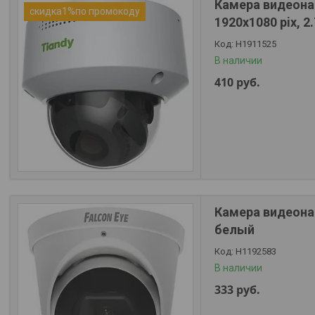
Камера видеона
скидка1%по промокоду
1920х1080 pix, 2
Н1911525
В наличии
410
руб.
Камера видеонаб
белый
Н1192583
В наличии
333
руб.