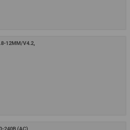
.8-12MM/V4.2,
0-240В (АС)