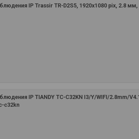
людения IP Trassir TR-D2S5, 1920х1080 pix, 2.8 мм,
людения IP TIANDY TC-C32KN I3/Y/WIFI/2.8mm/V4.1,
tc-c32kn