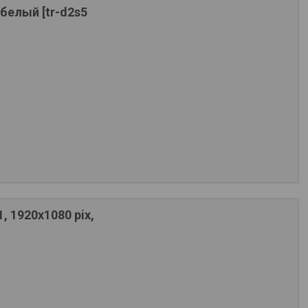
 белый [tr-d2s5
 1920х1080 pix,