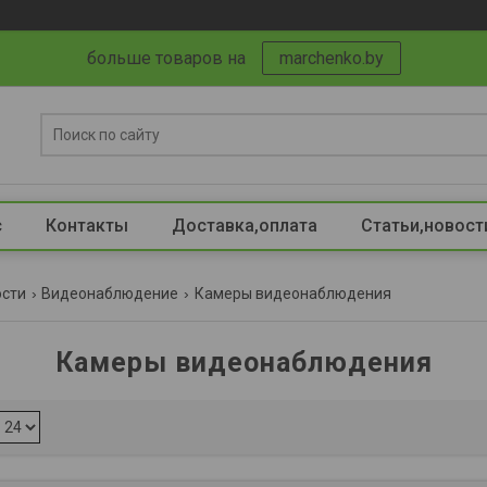
больше товаров на
marchenko.by
с
Контакты
Доставка,оплата
Статьи,новост
ости
Видеонаблюдение
Камеры видеонаблюдения
Камеры видеонаблюдения