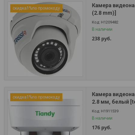
Камера видеонаб
скидка1%по промокоду
(2.8 mm)]
Н1209482
В наличии
238
руб.
Камера видеонаб
скидка1%по промокоду
2.8 мм, белый [
Н1911539
В наличии
176
руб.