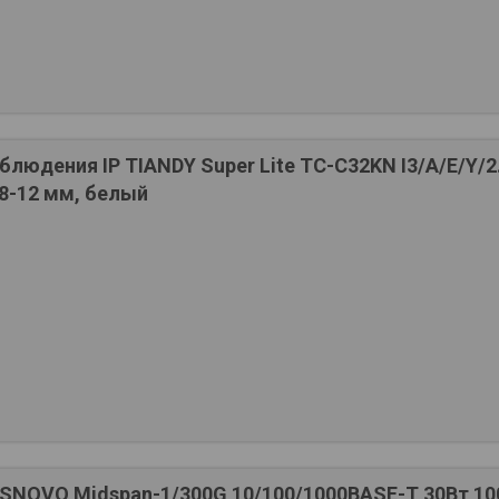
людения IP TIANDY Super Lite TC-C32KN I3/A/E/Y/2
.8-12 мм, белый
SNOVO Midspan-1/300G 10/100/1000BASE-T 30Вт 10