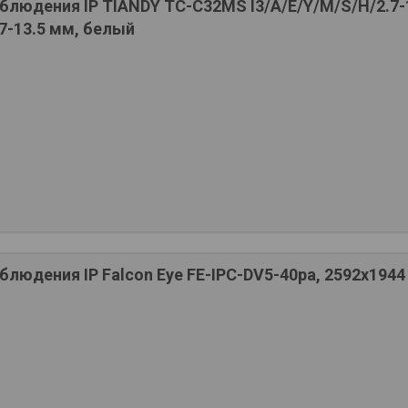
блюдения IP TIANDY TC-C32MS I3/A/E/Y/M/S/H/2.7-
.7-13.5 мм, белый
людения IP Falcon Eye FE-IPC-DV5-40pa, 2592х1944 p