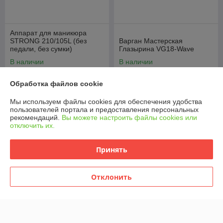
Аппарат для маникюра
STRONG 210/105L (без
Варган Мастерская
педали, без сумки)
Глазырина VG18-Wave
В наличии
В наличии
539
157
руб.
руб.
Обработка файлов cookie
Купить
Купить
Мы используем файлы cookies для обеспечения удобства
пользователей портала и предоставления персональных
рекомендаций.
Вы можете настроить файлы cookies или
отключить их.
Принять
Отклонить