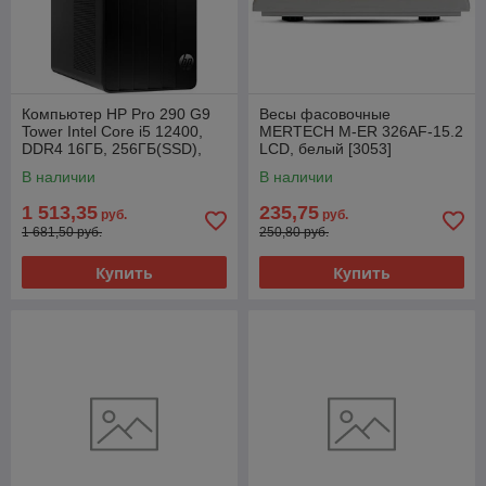
Компьютер HP Pro 290 G9
Весы фасовочные
Tower Intel Core i5 12400,
MERTECH M-ER 326AF-15.2
DDR4 16ГБ, 256ГБ(SSD),
LCD, белый [3053]
Intel UHD Graphics 730, с
В наличии
В наличии
ODD,
1 513,35
235,75
руб.
руб.
1 681,50 руб.
250,80 руб.
Купить
Купить