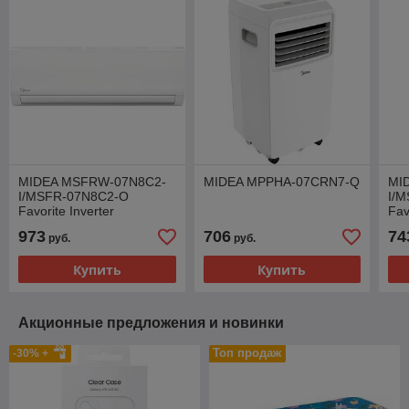
MIDEA MSFRW-07N8C2-
MIDEA MPPHA-07CRN7-Q
MI
I/MSFR-07N8C2-O
I/
Favorite Inverter
Fav
973
706
74
руб.
руб.
Купить
Купить
Акционные предложения и новинки
Топ продаж
-30% +