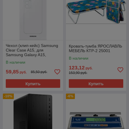
Чехол (клип-кейс) Samsung
Кровать-тумба ЯРОСЛАВЛЬ
Clear Case A15, для
МЕБЕЛЬ КТР-2 25001
Samsung Galaxy A15,
В наличии
прозрачный [ef-qa156ctegru]
В наличии
123,12
руб.
59,85
85,50 руб.
руб.
153,90 руб.
Купить
Купить
-10%
-6%