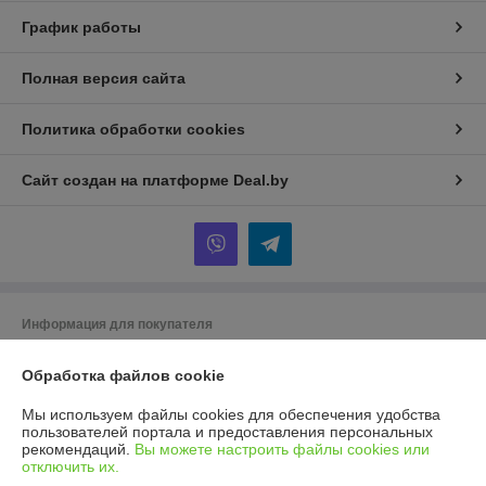
График работы
Полная версия сайта
Политика обработки cookies
Сайт создан на платформе Deal.by
Информация для покупателя
Юридическое лицо:
ООО ГУДСТОК
220086 г. Минск ул. Славинского 45/12
Обработка файлов cookie
Регистрационный номер ЕГР: 193975225
Мы используем файлы cookies для обеспечения удобства
пользователей портала и предоставления персональных
УНП: 193975225
рекомендаций.
Вы можете настроить файлы cookies или
отключить их.
Регистрационный орган: Мингорисполком