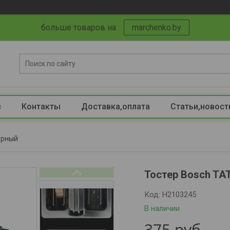
больше товаров на
marchenko.by
с
Контакты
Доставка,оплата
Статьи,новост
черный
Тостер Bosch TA
Код:
Н2103245
В наличии
375
руб.