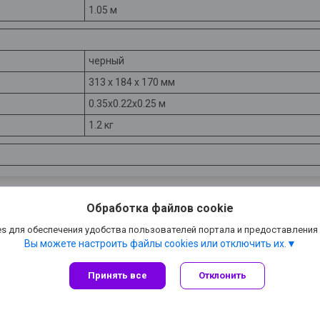
1.05 м
черный
313 х 184 х 170 мм
0.35x0.22x0.25 м
1.2 кг
Обработка файлов cookie
s для обеспечения удобства пользователей портала и предоставления
Вы можете настроить файлы cookies или отключить их.
Принять все
Отклонить
Сайт создан на платформе Deal.by
Политика обработки файлов cookies
ХИТ от MARCHENKO |
Пожаловаться на контент