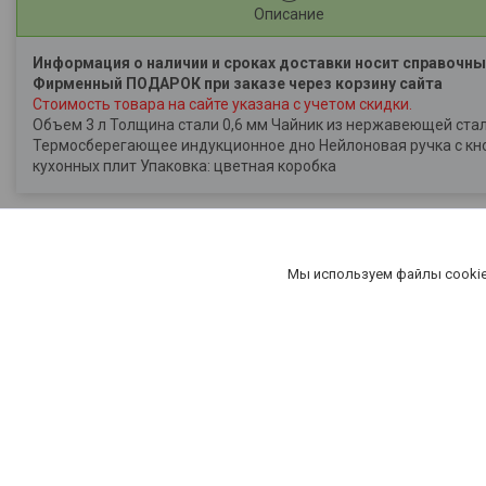
Описание
Информация о наличии и сроках доставки носит справочны
Фирменный ПОДАРОК при заказе через корзину сайта
Стоимость товара на сайте указана с учетом скидки.
Объем 3 л Толщина стали 0,6 мм Чайник из нержавеющей ста
Термосберегающее индукционное дно Нейлоновая ручка с кноп
кухонных плит Упаковка: цветная коробка
Мы используем файлы cookie