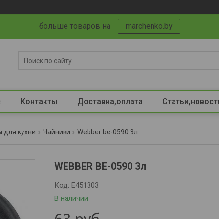
больше товаров на
marchenko.by
с
Контакты
Доставка,оплата
Статьи,новост
ы для кухни
Чайники
Webber be-0590 3л
WEBBER BE-0590 3л
Код:
Е451303
В наличии
63
руб.