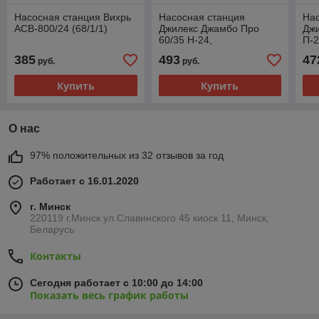
Насосная станция Вихрь
Насосная станция
Нас
АСВ-800/24 (68/1/1)
Джилекс Джамбо Про
Джи
60/35 Н-24,
П-2
центробежный,
пов
385
493
47
руб.
руб.
поверхностный, 3600л/ч
Купить
Купить
О нас
97% положительных из 32 отзывов за год
Работает с 16.01.2020
г. Минск
220119 г.Минск ул.Славинского 45 киоск 11, Минск,
Беларусь
Контакты
Сегодня работает с 10:00 до 14:00
Показать весь график работы