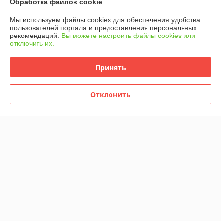
Обработка файлов cookie
Мы используем файлы cookies для обеспечения удобства
пользователей портала и предоставления персональных
рекомендаций.
Вы можете настроить файлы cookies или
отключить их.
Принять
Отклонить
Наушники Hoco W72
(черный)
Наушники Olmio Emotion
В наличии
В наличии
57,30
379,79
руб.
руб.
Купить
Купить