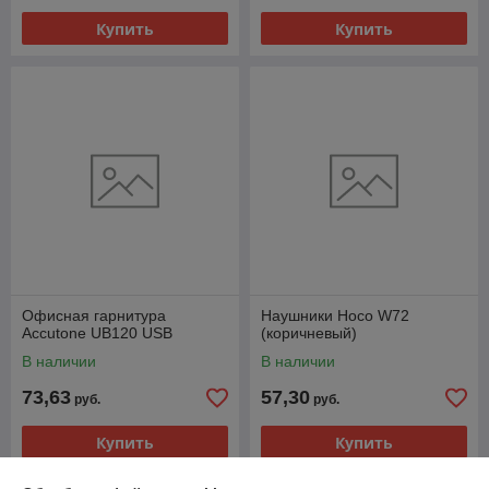
Купить
Купить
Офисная гарнитура
Наушники Hoco W72
Accutone UB120 USB
(коричневый)
В наличии
В наличии
73,63
57,30
руб.
руб.
Купить
Купить