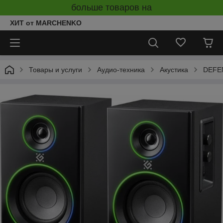
больше товаров на
ХИТ от MARCHENKO
Товары и услуги
Аудио-техника
Акустика
DEFEN