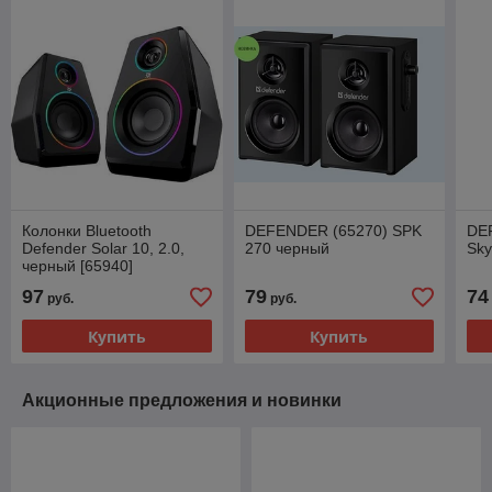
Колонки Bluetooth
DEFENDER (65270) SPK
DE
Defender Solar 10, 2.0,
270 черный
Sky
черный [65940]
97
79
74
руб.
руб.
Купить
Купить
Акционные предложения и новинки