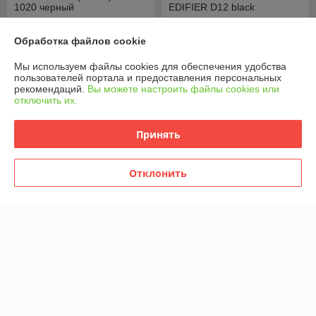
1020 черный
EDIFIER D12 black
В наличии
В наличии
Обработка файлов cookie
176
345
руб.
руб.
Мы используем файлы cookies для обеспечения удобства
Купить
Купить
пользователей портала и предоставления персональных
рекомендаций.
Вы можете настроить файлы cookies или
отключить их.
Показать ещё
Принять
О нас
Отклонить
97% положительных из 32 отзывов за год
Работает с 16.01.2020
г. Минск
220119 г.Минск ул.Славинского 45 киоск 11, Минск,
Беларусь
Контакты
Сегодня работает с 10:00 до 18:00