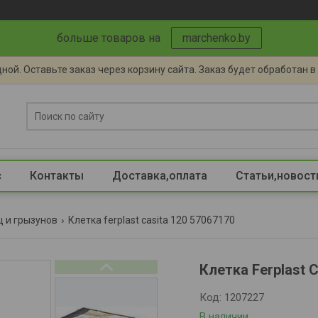
больше товаров на
marchenko.by
ной. Оставьте заказ через корзину сайта. Заказ будет обработан 
с
Контакты
Доставка,оплата
Статьи,новост
ц и грызунов
Клетка ferplast casita 120 57067170
Клетка Ferplast 
Код:
1207227
В наличии