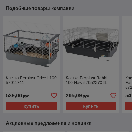
Подобные товары компании
Клетка Ferplast Criceti 100
Клетка Ferplast Rabbit
Кле
57011911
100 New 57052370EL
Fer
57
539,06
265,09
54
руб.
руб.
Купить
Купить
Акционные предложения и новинки