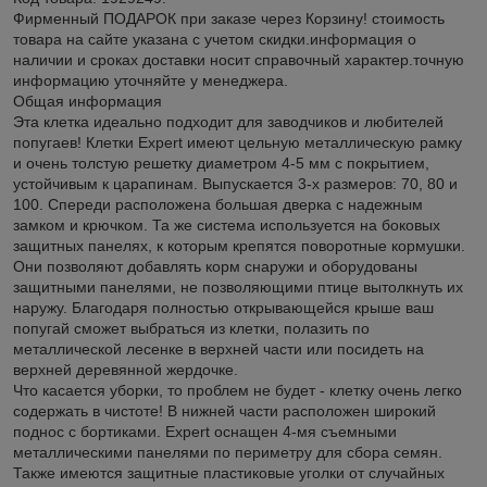
Фирменный ПОДАРОК при заказе через Корзину! стоимость
товара на сайте указана с учетом скидки.информация о
наличии и сроках доставки носит справочный характер.точную
информацию уточняйте у менеджера.
Общая информация
Эта клетка идеально подходит для заводчиков и любителей
попугаев! Клетки Expert имеют цельную металлическую рамку
и очень толстую решетку диаметром 4-5 мм с покрытием,
устойчивым к царапинам. Выпускается 3-х размеров: 70, 80 и
100. Спереди расположена большая дверка с надежным
замком и крючком. Та же система используется на боковых
защитных панелях, к которым крепятся поворотные кормушки.
Они позволяют добавлять корм снаружи и оборудованы
защитными панелями, не позволяющими птице вытолкнуть их
наружу. Благодаря полностью открывающейся крыше ваш
попугай сможет выбраться из клетки, полазить по
металлической лесенке в верхней части или посидеть на
верхней деревянной жердочке.
Что касается уборки, то проблем не будет - клетку очень легко
содержать в чистоте! В нижней части расположен широкий
поднос с бортиками. Expert оснащен 4-мя съемными
металлическими панелями по периметру для сбора семян.
Также имеются защитные пластиковые уголки от случайных