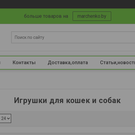
больше товаров на
marchenko.by
с
Контакты
Доставка,оплата
Статьи,новост
Игрушки для кошек и собак