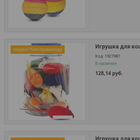
Игрушка для кош
скидка1%по промокоду
1927987
В наличии
128,14
руб.
Игрушка для кош