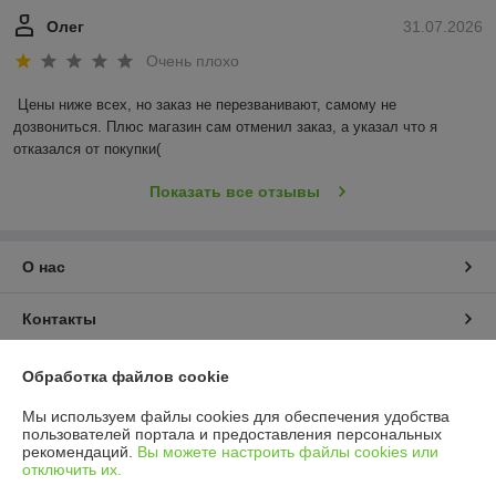
Олег
31.07.2026
Очень плохо
Цены ниже всех, но заказ не перезванивают, самому не 
дозвониться. Плюс магазин сам отменил заказ, а указал что я 
отказался от покупки(
Показать все отзывы
О нас
Контакты
Доставка и оплата
Обработка файлов cookie
Мы используем файлы cookies для обеспечения удобства
График работы
пользователей портала и предоставления персональных
рекомендаций.
Вы можете настроить файлы cookies или
отключить их.
Полная версия сайта