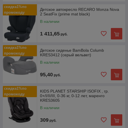
скидка1%по
Детское автокресло RECARO Monza Nova
промокоду
2 SeatFix (prime mat black)
В наличии
1 411,65
руб.
скидка1%по
Детское сиденье BamBola Columb
промокоду
KRES3412 (серый вельвет)
В наличии
95,40
руб.
скидка1%по
KIDS PLANET STARSHIP ISOFIX , гр.
промокоду
0+/I/II/III, 0-36 кг, 0-12 лет, маренго
KRES3605
В наличии
309
руб.