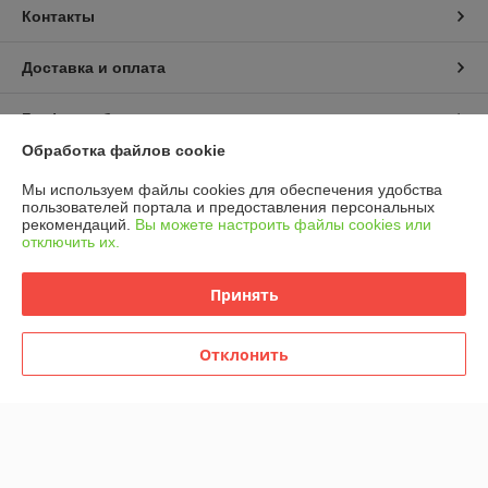
Контакты
Доставка и оплата
График работы
Обработка файлов cookie
Полная версия сайта
Мы используем файлы cookies для обеспечения удобства
пользователей портала и предоставления персональных
Политика обработки cookies
рекомендаций.
Вы можете настроить файлы cookies или
отключить их.
Сайт создан на платформе Deal.by
Принять
Отклонить
Информация для покупателя
Юридическое лицо:
ООО ГУДСТОК
220086 г. Минск ул. Славинского 45/12