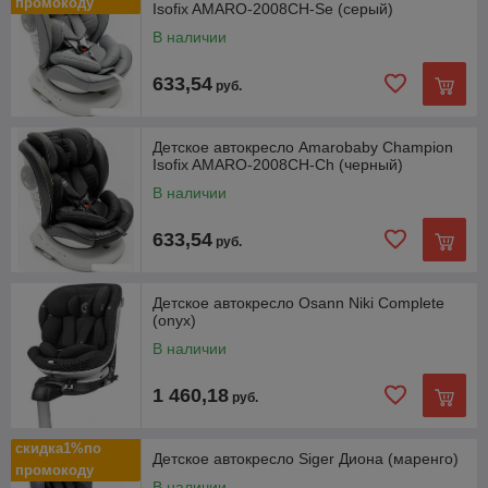
промокоду
Isofix AMARO-2008CH-Se (серый)
В наличии
633,54
руб.
Детское автокресло Amarobaby Champion
Isofix AMARO-2008CH-Ch (черный)
В наличии
633,54
руб.
Детское автокресло Osann Niki Complete
(onyx)
В наличии
1 460,18
руб.
скидка1%по
Детское автокресло Siger Диона (маренго)
промокоду
В наличии