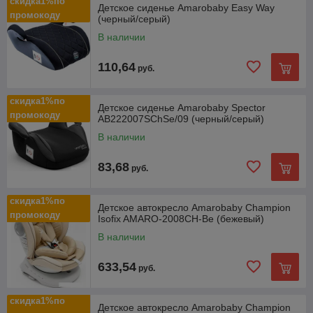
скидка1%по
Детское сиденье Amarobaby Easy Way
промокоду
(черный/серый)
В наличии
110,64
руб.
скидка1%по
Детское сиденье Amarobaby Spector
промокоду
AB222007SChSe/09 (черный/серый)
В наличии
83,68
руб.
скидка1%по
Детское автокресло Amarobaby Champion
промокоду
Isofix AMARO-2008CH-Be (бежевый)
В наличии
633,54
руб.
скидка1%по
Детское автокресло Amarobaby Champion