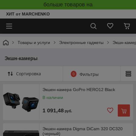
больше товаров на
ХИТ от MARCHENKO
Товары и услуги
Электронные гаджеты
Экшн-каме
Экшн-камеры
Сортировка
0
Фильтры
Экшен-камера GoPro HERO12 Black
В наличии
1 091,48
руб.
Экшен-камера Digma DiCam 320 DC320
(черный)