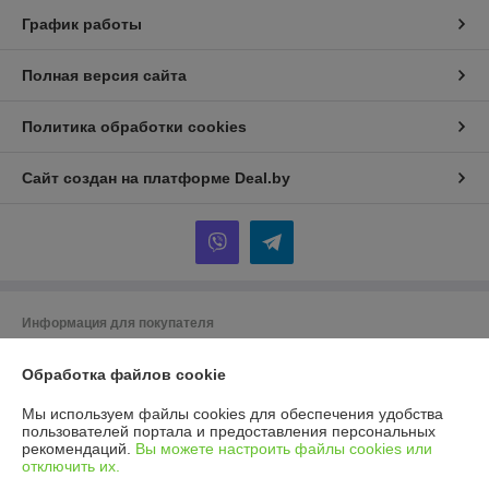
График работы
Полная версия сайта
Политика обработки cookies
Сайт создан на платформе Deal.by
Информация для покупателя
Юридическое лицо:
ООО ГУДСТОК
220086 г. Минск ул. Славинского 45/12
Обработка файлов cookie
Регистрационный номер ЕГР: 193975225
Мы используем файлы cookies для обеспечения удобства
пользователей портала и предоставления персональных
УНП: 193975225
рекомендаций.
Вы можете настроить файлы cookies или
отключить их.
Регистрационный орган: Мингорисполком