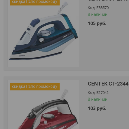
скидка1%по промокоду
Е88570
В наличии
105
руб.
CENTEK CT-2344
скидка1%по промокоду
Е27042
В наличии
103
руб.