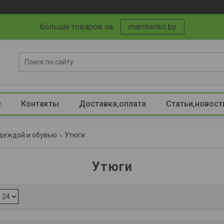
больше товаров на
marchenko.by
с
Контакты
Доставка,оплата
Статьи,новост
одеждой и обувью
Утюги
Утюги