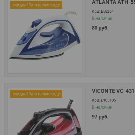
ATLANTA ATH-5
скидка1%по промокоду
Е58264
В наличии
80
руб.
VICONTE VC-431
скидка1%по промокоду
Е105105
В наличии
97
руб.