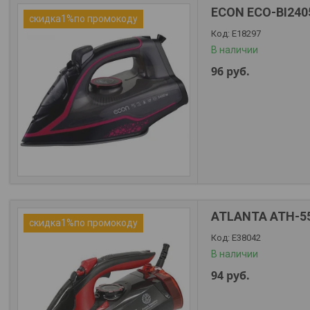
ECON ECO-BI240
скидка1%по промокоду
Е18297
В наличии
96
руб.
ATLANTA ATH-5
скидка1%по промокоду
Е38042
В наличии
94
руб.