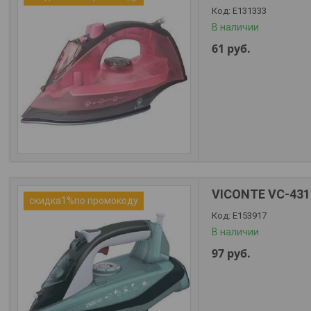
Е131333
В наличии
61
руб.
VICONTE VC-431
скидка1%по промокоду
Е153917
В наличии
97
руб.