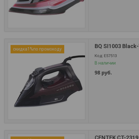
BQ SI1003 Black
скидка1%по промокоду
Е57513
В наличии
98
руб.
CENTEK CT-2319 