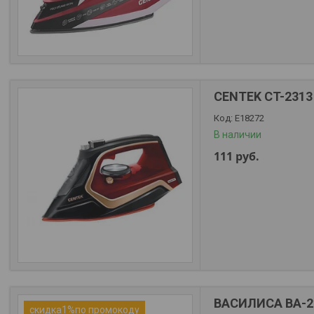
CENTEK CT-2313
Е18272
В наличии
111
руб.
ВАСИЛИСА ВА-2
скидка1%по промокоду