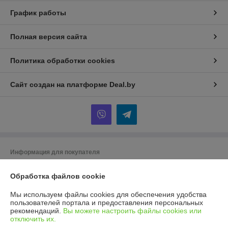
График работы
Полная версия сайта
Политика обработки cookies
Сайт создан на платформе Deal.by
Информация для покупателя
Юридическое лицо:
ООО ГУДСТОК
220086 г. Минск ул. Славинского 45/12
Обработка файлов cookie
Регистрационный номер ЕГР: 193975225
Мы используем файлы cookies для обеспечения удобства
пользователей портала и предоставления персональных
УНП: 193975225
рекомендаций.
Вы можете настроить файлы cookies или
отключить их.
Регистрационный орган: Мингорисполком