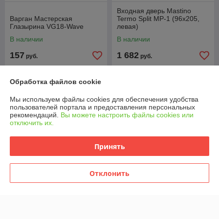
Входная дверь Mastino
Варган Мастерская
Termo Split MP-1 (96x205,
Глазырина VG18-Wave
левая)
В наличии
В наличии
157
1 682
руб.
руб.
Купить
Купить
Обработка файлов cookie
Мы используем файлы cookies для обеспечения удобства
пользователей портала и предоставления персональных
рекомендаций.
Вы можете настроить файлы cookies или
отключить их.
Принять
Отклонить
Вспышка Godox V1Pro S
Карниз для ванны Triton
TTL для Sony / 31645
София 170x95