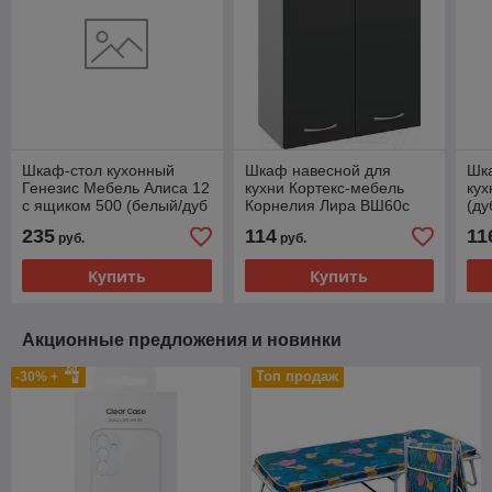
Шкаф-стол кухонный
Шкаф навесной для
Шк
Генезис Мебель Алиса 12
кухни Кортекс-мебель
кух
с ящиком 500 (белый/дуб
Корнелия Лира ВШ60с
(ду
сонома)
(антрацит)
бе
235
114
11
руб.
руб.
Купить
Купить
Акционные предложения и новинки
Топ продаж
-30% +