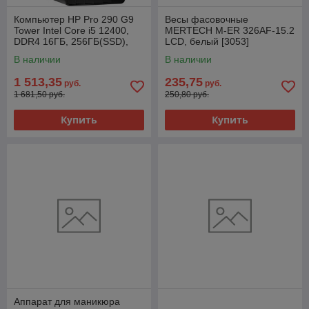
Компьютер HP Pro 290 G9
Весы фасовочные
Tower Intel Core i5 12400,
MERTECH M-ER 326AF-15.2
DDR4 16ГБ, 256ГБ(SSD),
LCD, белый [3053]
Intel UHD Graphics 730, с
В наличии
В наличии
ODD,
1 513,35
235,75
руб.
руб.
1 681,50 руб.
250,80 руб.
Купить
Купить
Аппарат для маникюра