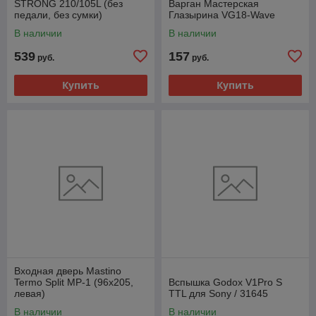
STRONG 210/105L (без
Варган Мастерская
педали, без сумки)
Глазырина VG18-Wave
В наличии
В наличии
539
157
руб.
руб.
Купить
Купить
Входная дверь Mastino
Termo Split MP-1 (96x205,
Вспышка Godox V1Pro S
левая)
TTL для Sony / 31645
В наличии
В наличии