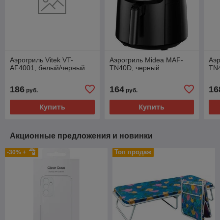
Аэрогриль Vitek VT-
Аэрогриль Midea MAF-
Аэр
AF4001, белый/черный
TN40D, черный
TN
186
164
16
руб.
руб.
Купить
Купить
Акционные предложения и новинки
Топ продаж
-30% +