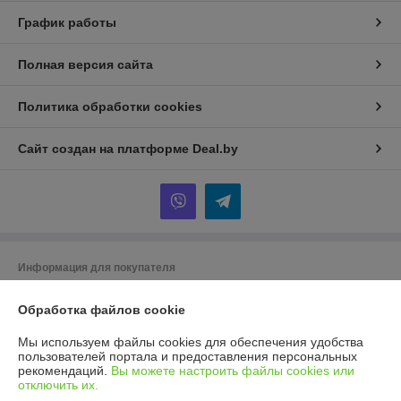
График работы
Полная версия сайта
Политика обработки cookies
Сайт создан на платформе Deal.by
Информация для покупателя
Юридическое лицо:
ООО ГУДСТОК
220086 г. Минск ул. Славинского 45/12
Обработка файлов cookie
Регистрационный номер ЕГР: 193975225
Мы используем файлы cookies для обеспечения удобства
пользователей портала и предоставления персональных
УНП: 193975225
рекомендаций.
Вы можете настроить файлы cookies или
отключить их.
Регистрационный орган: Мингорисполком