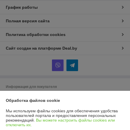
График работы
Полная версия сайта
Политика обработки cookies
Сайт создан на платформе Deal.by
Информация для покупателя
Юридическое лицо:
ООО ГУДСТОК
220086 г. Минск ул. Славинского 45/12
Обработка файлов cookie
Регистрационный номер ЕГР: 193975225
Мы используем файлы cookies для обеспечения удобства
пользователей портала и предоставления персональных
УНП: 193975225
рекомендаций.
Вы можете настроить файлы cookies или
отключить их.
Регистрационный орган: Мингорисполком