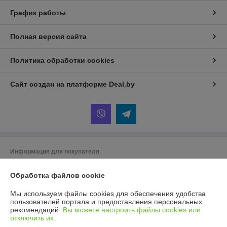
График работы
Полная версия сайта
Политика обработки cookies
Сайт создан на платформе Deal.by
Информация для покупателя
Юридическое лицо:
ООО ГУДСТОК
220086 г. Минск ул. Славинского 45/12
Обработка файлов cookie
Регистрационный номер ЕГР: 193975225
Мы используем файлы cookies для обеспечения удобства
пользователей портала и предоставления персональных
УНП: 193975225
рекомендаций.
Вы можете настроить файлы cookies или
отключить их.
Регистрационный орган: Мингорисполком