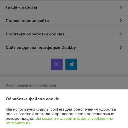
График работы
Полная версия сайта
Политика обработки cookies
Сайт создан на платформе Deal.by
Информация для покупателя
Юридическое лицо:
ООО ГУДСТОК
220086 г. Минск ул. Славинского 45/12
Обработка файлов cookie
Регистрационный номер ЕГР: 193975225
Мы используем файлы cookies для обеспечения удобства
пользователей портала и предоставления персональных
УНП: 193975225
рекомендаций.
Вы можете настроить файлы cookies или
отключить их.
Регистрационный орган: Мингорисполком