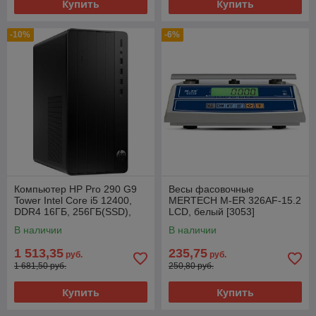
Купить
Купить
-10%
-6%
Компьютер HP Pro 290 G9
Весы фасовочные
Tower Intel Core i5 12400,
MERTECH M-ER 326AF-15.2
DDR4 16ГБ, 256ГБ(SSD),
LCD, белый [3053]
Intel UHD Graphics 730, с
В наличии
В наличии
ODD,
1 513,35
235,75
руб.
руб.
1 681,50 руб.
250,80 руб.
Купить
Купить