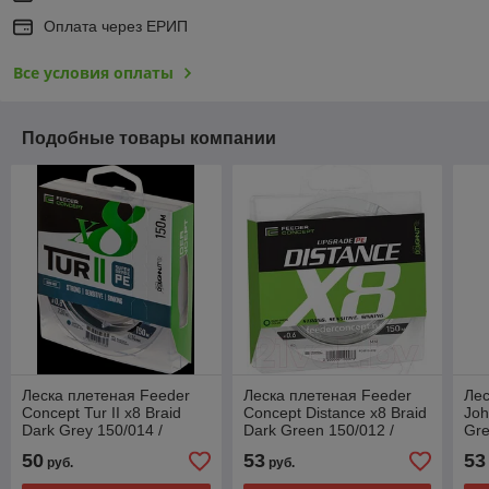
Оплата через ЕРИП
Все условия оплаты
Подобные товары компании
Леска плетеная Feeder
Леска плетеная Feeder
Лес
Concept Tur II х8 Braid
Concept Distance х8 Braid
Joh
Dark Grey 150/014 /
Dark Green 150/012 /
Gre
FC4930-014
FC4910-012
01
50
53
53
руб.
руб.