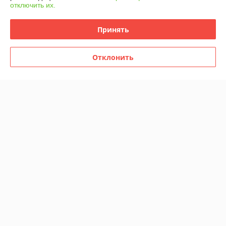
отключить их.
Принять
Отклонить
Гибкий вал для вибратора
Катушка безынерционная
Sturm! CV7110-999
Namazu Pro Spirit SPT6000
В наличии
В наличии
54
94
руб.
руб.
Купить
Купить
Показать ещё
О нас
97% положительных из 32 отзывов за год