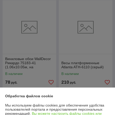
Виниловые обои WallDecor
Рикардо 75183-41
Весы платформенные
(1.06x10.05м, на
Atlanta ATH-6110 (серый)
флизелиновой основе)
В наличии
В наличии
78
210
руб.
руб.
Купить
Купить
Обработка файлов cookie
Мы используем файлы cookies для обеспечения удобства
пользователей портала и предоставления персональных
рекомендаций.
Вы можете настроить файлы cookies или